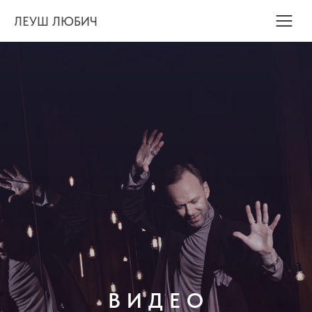
ЛЕУШ ЛЮБИЧ
В И Д Е О