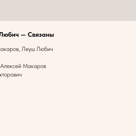
Любич — Связаны
Макаров, Леуш Любич
 Алексей Макаров
хторович