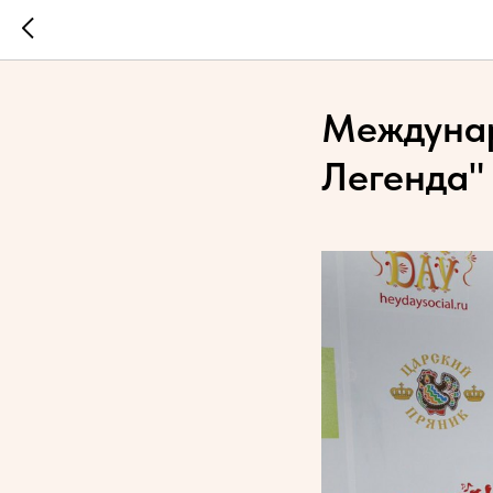
Междунар
Легенда"